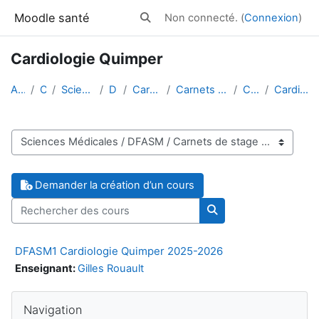
Passer au contenu principal
Moodle santé
Non connecté. (
Connexion
)
Activer/désactiver la saisie de reche
Cardiologie Quimper
Accueil
Cours
Sciences Médicales
DFASM
Carnets de stage
Carnets de stage 2025-2026
Cardiologie
Cardiologie Quimper
Catégories de cours
Demander la création d’un cours
Rechercher des cours
Rechercher des cour
DFASM1 Cardiologie Quimper 2025-2026
Enseignant:
Gilles Rouault
Blocs
Passer Navigation
Navigation