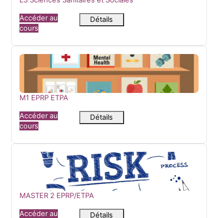
L3 Sciences Sanitaires et Sociales
Accéder au
Détails
cours
M1 EPRP ETPA
Nom du cours
M1 EPRP ETPA
Accéder au
Détails
cours
MASTER 2 EPRP/ETPA
Nom du cours
MASTER 2 EPRP/ETPA
Accéder au
Détails