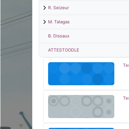
R. Seizeur
M. Talagas
B. Dissaux
ATTESTOODLE
Test plug in Présence
No
Te
Tests participants DIU Médecine - Outi
No
Te