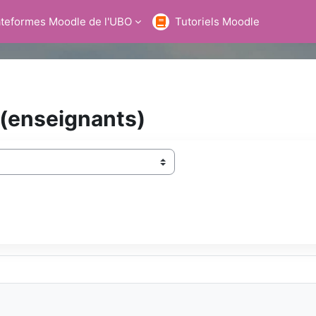
ateformes Moodle de l'UBO
Tutoriels Moodle
)
 (enseignants)
hercher des cours