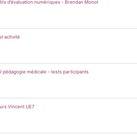
dan Monot
m du cours
tils d’évaluation numériques - Brendan Monot
m du cours
t activité
pants
m du cours
U pédagogie médicale - tests participants
m du cours
urs Vincent UE7