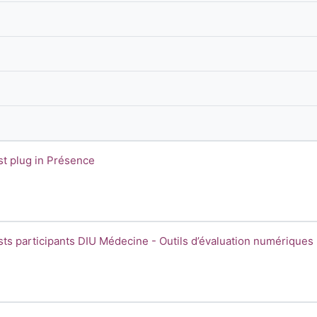
m du cours
st plug in Présence
ls d’évaluation numériques
m du cours
sts participants DIU Médecine - Outils d’évaluation numériques