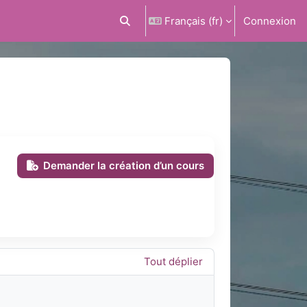
Français ‎(fr)‎
Connexion
Activer/désactiver la saisie de recherc
Demander la création d’un cours
Tout déplier