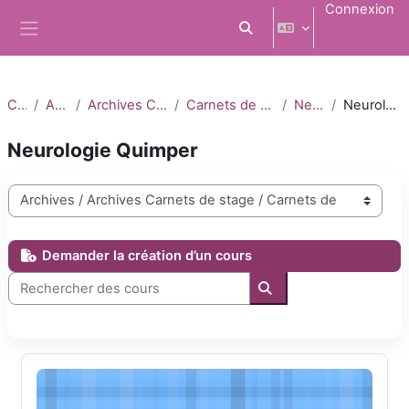
Passer au contenu principal
Connexion
Activer/désactiver la saisi
Panneau latéral
Cours
Archives
Archives Carnets de stage
Carnets de stage 2023-2024
Neurologie
Neurologie Quimper
Neurologie Quimper
Catégories de cours
Demander la création d’un cours
Rechercher des cours
Rechercher des cours
DFASM1 Neurologie Quimper 2023-2024