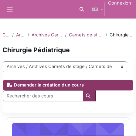
Passer au contenu principal
Connexion
Activer/désactiver la saisi
Panneau latéral
Cours
Archives
Archives Carnets de stage
Carnets de stage 2022-2023
Chirurgie Pédiatrique
Chirurgie Pédiatrique
Catégories de cours
Demander la création d’un cours
Rechercher des cours
Rechercher des cours
DFASM2 Chirurgie Pédiatrique 2022-2023