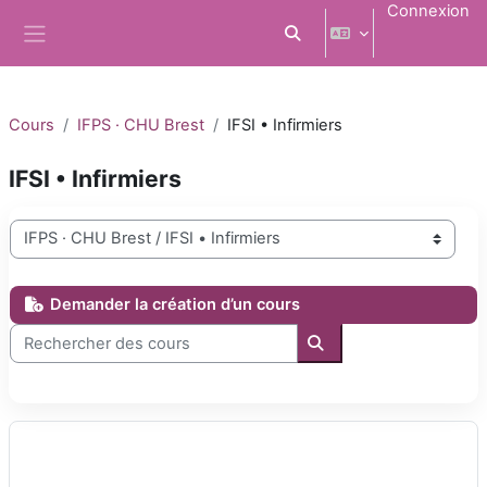
Passer au contenu principal
Connexion
Activer/désactiver la saisi
Panneau latéral
Cours
IFPS · CHU Brest
IFSI • Infirmiers
IFSI • Infirmiers
Catégories de cours
Demander la création d’un cours
Rechercher des cours
Rechercher des cours