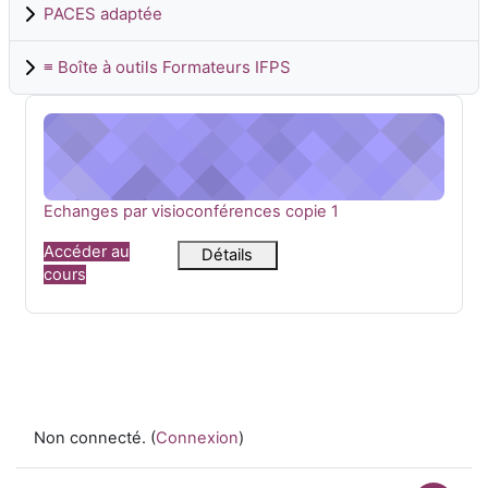
PACES adaptée
≡ Boîte à outils Formateurs IFPS
Echanges par visioconférences copie 1
Nom du cours
Echanges par visioconférences copie 1
Accéder au
Détails
cours
Non connecté. (
Connexion
)