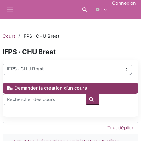
Passer au contenu principal
Connexion
Activer/désactiver la saisi
Panneau latéral
Cours
IFPS · CHU Brest
IFPS · CHU Brest
Catégories de cours
Demander la création d’un cours
Rechercher des cours
Rechercher des cours
Tout déplier