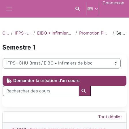
Passer au contenu principal
Connexion
Activer/désactiver la saisi
Panneau latéral
Cours
IFPS · CHU Brest
EIBO • Infirmiers de bloc opératoire
Promotion PM 03 • 2024-2026
Semestre 1
Semestre 1
Catégories de cours
Demander la création d’un cours
Rechercher des cours
Rechercher des cours
Tout déplier