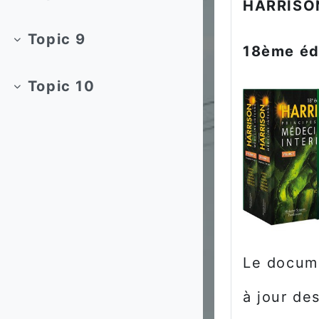
HARRISON
Replier
Topic 9
18ème éd
Replier
Topic 10
Replier
Le docume
à jour de