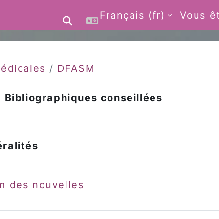
Français ‎(fr)‎
Vous ê
Activer/désactiver la saisie 
édicales
DFASM
 Bibliographiques conseillées
section
ralités
m des nouvelles