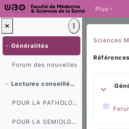
Passer au contenu principal
Plus
Sciences M
Généralités
Replier
Références
Forum des nouvelles
Résumé de 
Lectures conseillées par le Professeur Christian Berthou, Directeur UFR Médecine et des Sciences de la Santé
Géné
Replier
Replier
POUR LA PATHOLOGIE Dans le cadre de l'approche phy...
Foru
POUR LA SEMIOLOGIE "Guide de l'examen clinique" de...