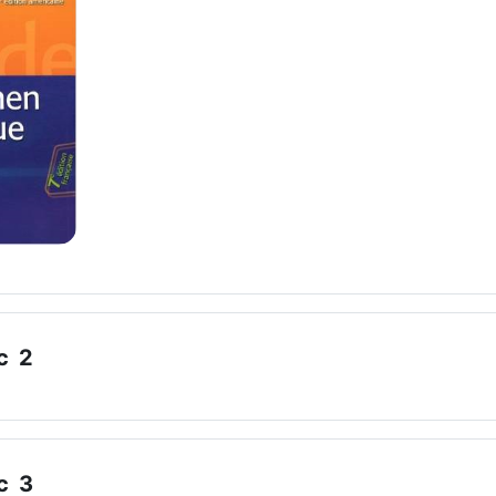
c 2
c 3