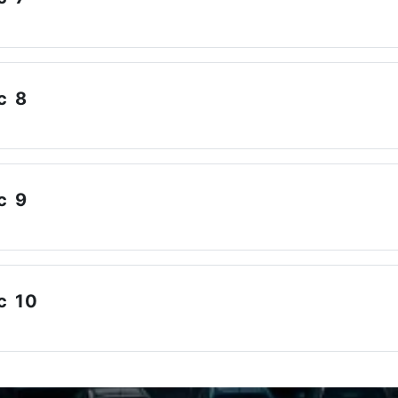
c 8
c 9
c 10