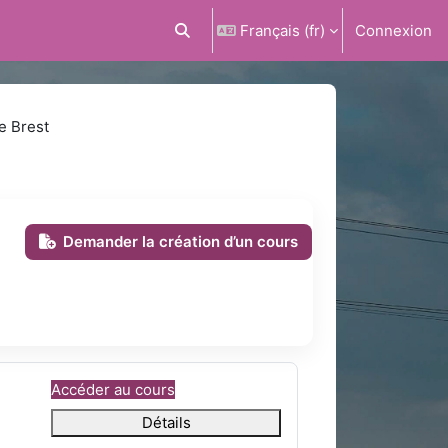
Français ‎(fr)‎
Connexion
Activer/désactiver la saisie de recherc
e Brest
Demander la création d’un cours
Accéder au cours
Détails