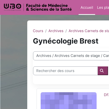
Passer au contenu principal
Accueil
Les pl
Cours
Archives
Archives Carnets de st
Gynécologie Brest
Catégories de cours
Rechercher des cours
Rec
DFASM2 Gynécologie 2021-2022
No
DF