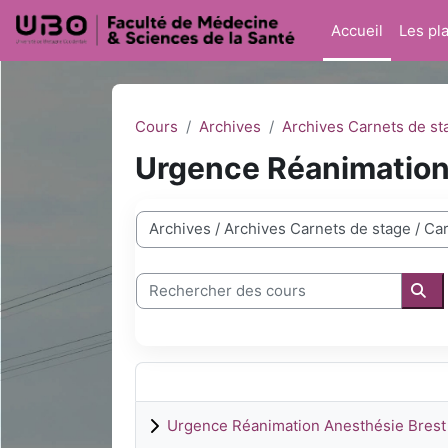
Passer au contenu principal
Accueil
Les pl
Cours
Archives
Archives Carnets de st
Urgence Réanimation
Catégories de cours
Rechercher des cours
Rec
Urgence Réanimation Anesthésie Brest