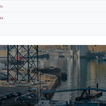
ix
ix