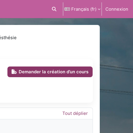
Français ‎(fr)‎
Connexion
Activer/désactiver la saisie de recherc
ésthésie
Demander la création d’un cours
Tout déplier