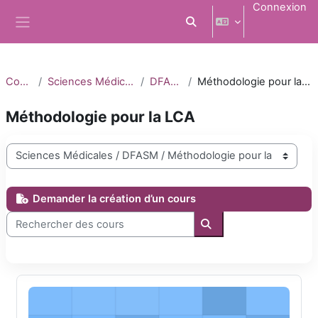
Passer au contenu principal
Connexion
Activer/désactiver la saisi
Panneau latéral
Cours
Sciences Médicales
DFASM
Méthodologie pour la LCA
Méthodologie pour la LCA
Catégories de cours
Demander la création d’un cours
Rechercher des cours
Rechercher des cours
Articles pour la méthodologie