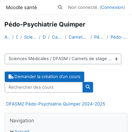
Passer au contenu principal
Moodle santé
Non connecté. (
Connexion
)
Activer/désactiver la saisie de reche
Pédo-Psychiatrie Quimper
Accueil
Cours
Sciences Médicales
DFASM
Carnets de stage
Carnets de stage 2024-2025
Pédo-Psychiatrie
Pédo-Psychiatrie Quimper
Catégories de cours
Demander la création d’un cours
Rechercher des cours
Rechercher des cour
DFASM2 Pédo-Psychiatrie Quimper 2024-2025
Blocs
Passer Navigation
Navigation
Accueil