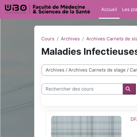
Passer au contenu principal
Accueil
Les pl
Cours
Archives
Archives Carnets de st
Maladies Infectieuse
Catégories de cours
Rechercher des cours
Rec
DFASM1 Maladies Infectieuses 2022-2
No
DF