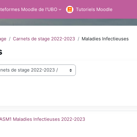
ateformes Moodle de l'UBO
Tutoriels Moodle
age
Carnets de stage 2022-2023
Maladies Infectieuses
s
hercher des cours
023
m du cours
ASM1 Maladies Infectieuses 2022-2023