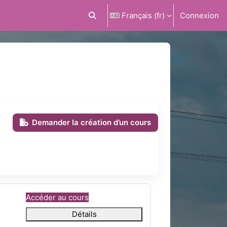
Français ‎(fr)‎
Connexion
Activer/désactiver la saisie de recherc
Demander la création d’un cours
Accéder au cours
Détails