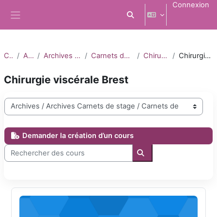
Passer au contenu principal
Connexion
Activer/désactiver la saisi
Panneau latéral
Cours
Archives
Archives Carnets de stage
Carnets de stage 2023-2024
Chirurgie Viscérale
Chirurgie viscérale Brest
Chirurgie viscérale Brest
Catégories de cours
Demander la création d’un cours
Rechercher des cours
Rechercher des cours
DFASM1 Chirurgie Viscérale 2023-2024