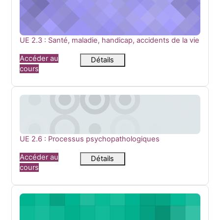
UE 2.3 : Santé, maladie, handicap, accidents de la vie
Nom du cours
UE 2.3 : Santé, maladie, handicap, accidents de la vie
Accéder au
Détails
cours
UE 2.6 : Processus psychopathologiques
Nom du cours
UE 2.6 : Processus psychopathologiques
Accéder au
Détails
cours
UE 3.1 : Raisonnement et démarche clinique infirmière — Pro