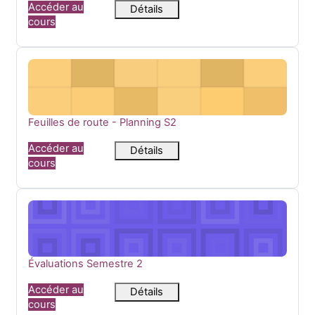
Accéder au
Détails
cours
Feuilles de route - Planning S2
Nom du cours
Feuilles de route - Planning S2
Accéder au
Détails
cours
Évaluations Semestre 2
Nom du cours
Évaluations Semestre 2
Accéder au
Détails
cours