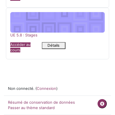
UE 5.8 : Stages
Nom du cours
UE 5.8 : Stages
Accéder au
Détails
cours
Non connecté. (
Connexion
)
Résumé de conservation de données
Passer au thème standard