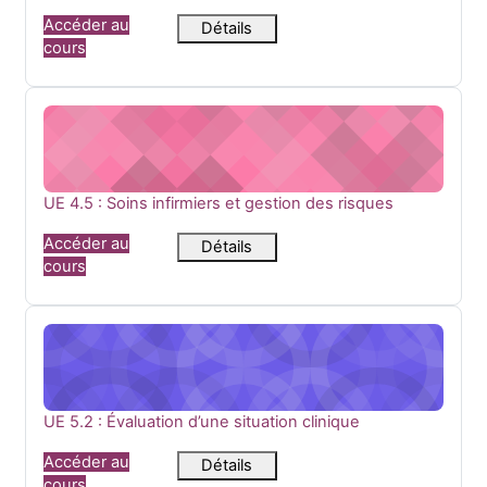
Accéder au
Détails
cours
UE 4.5 : Soins infirmiers et gestion des risques
Nom du cours
UE 4.5 : Soins infirmiers et gestion des risques
Accéder au
Détails
cours
UE 5.2 : Évaluation d’une situation clinique
Nom du cours
UE 5.2 : Évaluation d’une situation clinique
Accéder au
Détails
cours