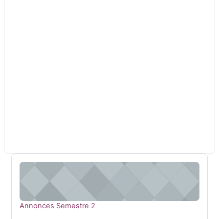
Annonces Semestre 2
Nom du cours
Annonces Semestre 2