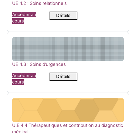
Nom du cours
UE 4.2 : Soins relationnels
Accéder au
Détails
cours
UE 4.3 : Soins d’urgences
Nom du cours
UE 4.3 : Soins d’urgences
Accéder au
Détails
cours
U.E 4.4 Thérapeutiques et contribution au diagnostic médic
Nom du cours
U.E 4.4 Thérapeutiques et contribution au diagnostic
médical