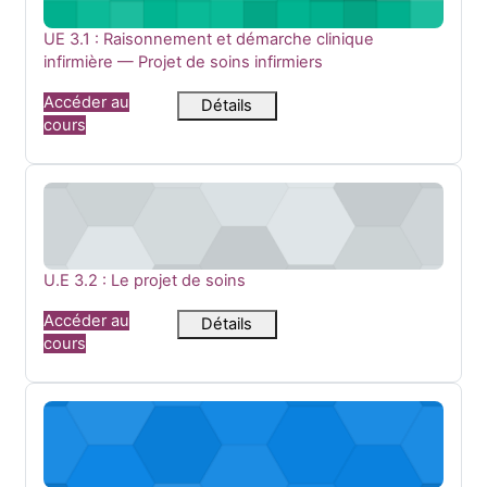
Nom du cours
UE 3.1 : Raisonnement et démarche clinique
infirmière — Projet de soins infirmiers
Accéder au
Détails
cours
U.E 3.2 : Le projet de soins
Nom du cours
U.E 3.2 : Le projet de soins
Accéder au
Détails
cours
UE 4.2 : Soins relationnels