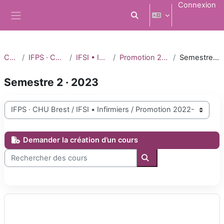
Passer au contenu principal
Connexion
Activer/désactiver la saisi
Panneau latéral
Cours
IFPS · CHU Brest
IFSI • Infirmiers
Promotion 2022-2025
Semestre 2 · 2023
Semestre 2 · 2023
Catégories de cours
Demander la création d’un cours
Rechercher des cours
Rechercher des cours