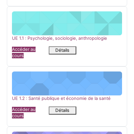
UE 1.1 : Psychologie, sociologie, anthropologie
Nom du cours
UE 1.1 : Psychologie, sociologie, anthropologie
Accéder au
Détails
cours
UE 1.2 : Santé publique et économie de la santé
Nom du cours
UE 1.2 : Santé publique et économie de la santé
Accéder au
Détails
cours