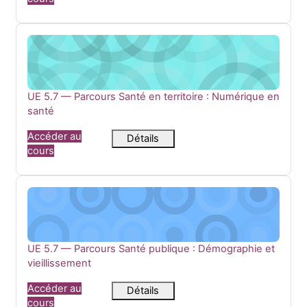
UE 5.7 — Parcours Santé en territoire : Numérique en sant
Nom du cours
UE 5.7 — Parcours Santé en territoire : Numérique en
santé
Accéder au
Détails
cours
UE 5.7 — Parcours Santé publique : Démographie et vieilli
Nom du cours
UE 5.7 — Parcours Santé publique : Démographie et
vieillissement
Accéder au
Détails
cours