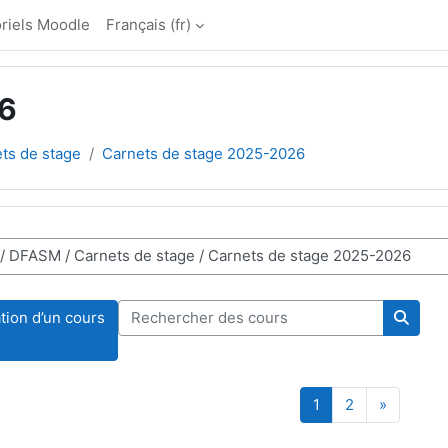
riels Moodle
Français ‎(fr)‎
26
ts de stage
Carnets de stage 2025-2026
Rechercher des cours
ion d’un cours
Recher
Page 1
Page 2
Page sui
1
2
»