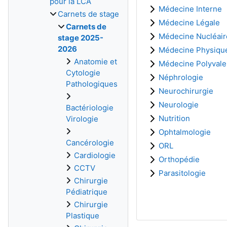
pour la LCA
Médecine Interne
Carnets de stage
Médecine Légale
Carnets de
Médecine Nucléair
stage 2025-
2026
Médecine Physique
Anatomie et
Médecine Polyvale
Cytologie
Néphrologie
Pathologiques
Neurochirurgie
Neurologie
Bactériologie
Nutrition
Virologie
Ophtalmologie
Cancérologie
ORL
Cardiologie
Orthopédie
CCTV
Parasitologie
Chirurgie
Pédiatrique
Chirurgie
Plastique