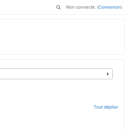
Non connecté. (
Connexion
)
Activer/désactiver la saisie de rech
cher des cours
Tout déplier
vante