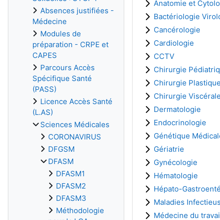
Anatomie et Cytol
Absences justifiées -
Bactériologie Virol
Médecine
Cancérologie
Modules de
Cardiologie
préparation - CRPE et
CAPES
CCTV
Parcours Accès
Chirurgie Pédiatri
Spécifique Santé
Chirurgie Plastiqu
(PASS)
Chirurgie Viscéral
Licence Accès Santé
Dermatologie
(L.AS)
Endocrinologie
Sciences Médicales
Génétique Médical
CORONAVIRUS
DFGSM
Gériatrie
DFASM
Gynécologie
DFASM1
Hématologie
DFASM2
Hépato-Gastroenté
DFASM3
Maladies Infectieu
Méthodologie
Médecine du travai