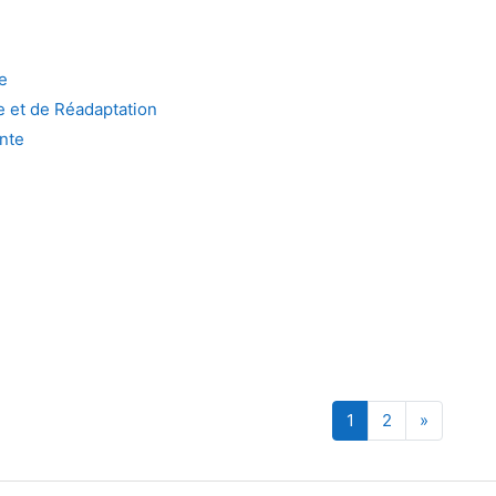
e
 et de Réadaptation
nte
Page 1
Page 2
Page sui
1
2
»