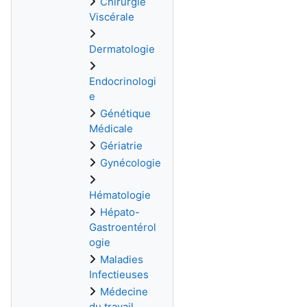
Chirurgie
Viscérale
Dermatologie
Endocrinologi
e
Génétique
Médicale
Gériatrie
Gynécologie
Hématologie
Hépato-
Gastroentérol
ogie
Maladies
Infectieuses
Médecine
du travail