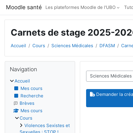
Passer au contenu principal
Moodle santé
Les plateformes Moodle de l'UBO
Tuto
Carnets de stage 2025-20
Accueil
Cours
Sciences Médicales
DFASM
Carne
Blocs
Passer Navigation
Navigation
Catégories de cours
Accueil
Mes cours
Demander la créat
Recherche
Brèves
Mes cours
Cours
Violences Sexistes et
Sexuelles : STOP !