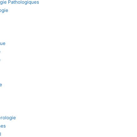
ogie Pathologiques
ogie
que
e
e
e
rologie
ses
l