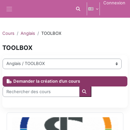
Passer au contenu principal
Connexion
Activer/désactiver la saisi
Panneau latéral
Cours
Anglais
TOOLBOX
TOOLBOX
Catégories de cours
Demander la création d’un cours
Rechercher des cours
Rechercher des cours
FLEXISANTE