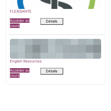
Nom du cours
FLEXISANTE
Accéder au
Détails
cours
English Resources
Nom du cours
English Resources
Accéder au
Détails
cours