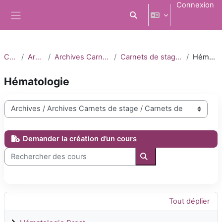
Passer au contenu principal
Connexion
Activer/désactiver la saisi
Panneau latéral
Cours
Archives
Archives Carnets de stage
Carnets de stage 2022-2023
Hématologie
Hématologie
Catégories de cours
Demander la création d’un cours
Rechercher des cours
Rechercher des cours
Tout déplier