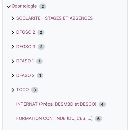
Odontologie
2
SCOLARITE - STAGES ET ABSENCES
DFGSO 2
2
DFGSO 3
2
DFASO 1
1
DFASO 2
1
TCCO
3
INTERNAT (Prépa, DESMBD et DESCO)
4
FORMATION CONTINUE (DU, CES, ...)
6