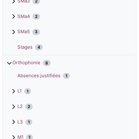
SMa3
2
SMa4
2
SMa5
3
Stages
4
Orthophonie
8
Absences justifiées
1
L1
1
L2
2
L3
1
M1
1