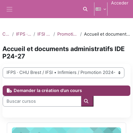
Salta al contenido principal
Acceder
Selector de búsqueda d
Panel lateral
Cursos
IFPS · CHU Brest
IFSI • Infirmiers
Promotion 2024-2027
Accueil et documents administratifs IDE P24-27
Accueil et documents administratifs IDE
P24-27
Categorías
Demander la création d’un cours
Buscar cursos
Buscar cursos
Règlement intérieur et chartes