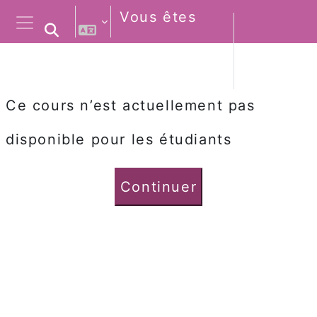
Passer au contenu principal
Vous êtes
Activer/désactiver la saisie de rec
connecté
Connexio
Panneau latéral
anonymement
Ce cours n’est actuellement pas
disponible pour les étudiants
Continuer