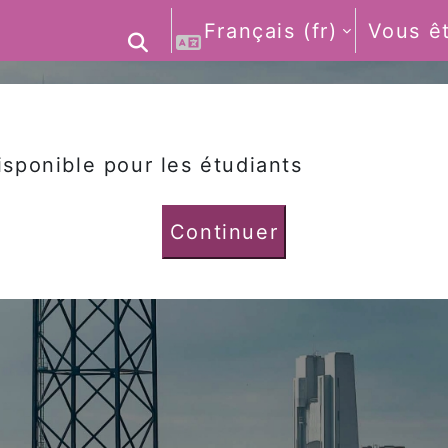
Français ‎(fr)‎
Vous ê
Activer/désactiver la saisie 
isponible pour les étudiants
Continuer