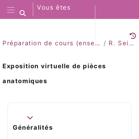
Passer au contenu principal
Vous êtes
Activer/désactiver la saisie de rec
connecté
Connexion
Panneau latéral
anonymement
Préparation de cours (enseignants)
R. Seizeur
Exposition virtuelle de pièces
anatomiques
Résumé de section
Replier
Généralités