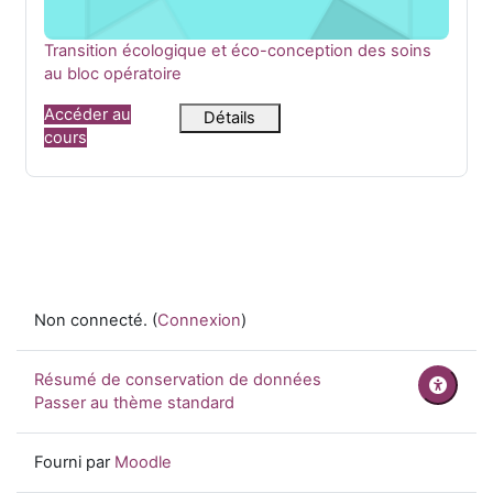
Nom du cours
Transition écologique et éco-conception des soins
au bloc opératoire
Accéder au
Détails
cours
Non connecté. (
Connexion
)
Résumé de conservation de données
Passer au thème standard
Fourni par
Moodle