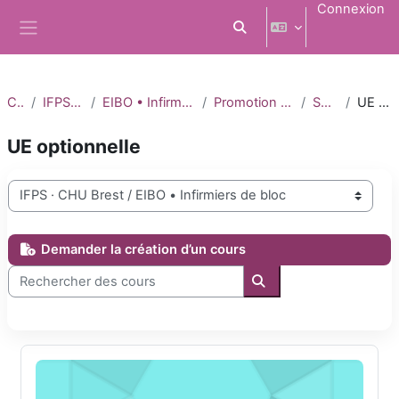
Passer au contenu principal
Connexion
Activer/désactiver la saisi
Panneau latéral
Cours
IFPS · CHU Brest
EIBO • Infirmiers de bloc opératoire
Promotion PM 03 • 2024-2026
Semestre 2
UE optionnelle
UE optionnelle
Catégories de cours
Demander la création d’un cours
Rechercher des cours
Rechercher des cours
Transition écologique et éco-conception des soins au bloc