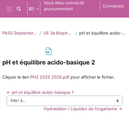
Passer au contenu principal
Vous êtes connecté
Connexion
anonymement
Activer/désactiver la saisie de recherche
Panneau latéral
PASS Septembre 2025
UE 3a Biophysisque
pH et équilibre acido-basique 2
pH et équilibre acido-basique 2
Conditions d’achèvement
Cliquer le lien
PH2 2025 2026.pdf
pour afficher le fichier.
← pH et équilibre acido-basique 1
Aller à…
Hydratation / Liquides de l’organisme →