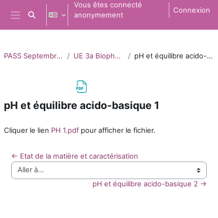
Passer au contenu principal
Vous êtes connecté
Connexion
anonymement
Activer/désactiver la saisie de recherche
Panneau latéral
PASS Septembre 2025
UE 3a Biophysisque
pH et équilibre acido-basique 1
pH et équilibre acido-basique 1
Conditions d’achèvement
Cliquer le lien
PH 1.pdf
pour afficher le fichier.
← Etat de la matière et caractérisation
Aller à…
pH et équilibre acido-basique 2 →