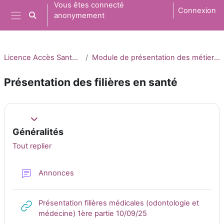
Passer au contenu principal
Vous êtes connecté
Connexion
anonymement
Activer/désactiver la saisie de recherche
Panneau latéral
Licence Accès Santé (L.AS)
Module de présentation des métiers en santé
Présentation des filières en santé
Résumé de section
Replier
Généralités
Tout replier
Forum
Annonces
Présentation filières médicales (odontologie et
URL
médecine) 1ère partie 10/09/25