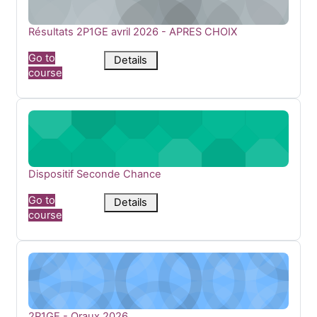
Course name
Résultats 2P1GE avril 2026 - APRES CHOIX
Go to
Details
course
Dispositif Seconde Chance
Course name
Dispositif Seconde Chance
Go to
Details
course
2P1GE - Oraux 2026
Course name
2P1GE - Oraux 2026