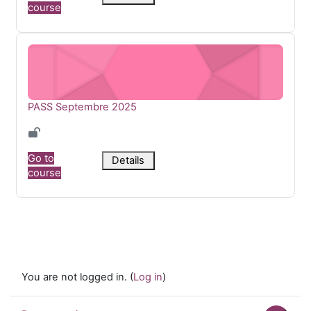
course
PASS Septembre 2025
Course name
PASS Septembre 2025
Go to
Details
course
You are not logged in. (
Log in
)