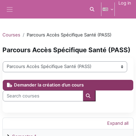
Skip to main content
Log in
Toggle search input
Side panel
Courses
Parcours Accès Spécifique Santé (PASS)
Parcours Accès Spécifique Santé (PASS)
Course categories
Demander la création d’un cours
Search courses
Search courses
Expand all