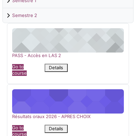
Semestre 1
Semestre 2
PASS - Accès en LAS 2
Course name
PASS - Accès en LAS 2
Go to
Details
course
Résultats oraux 2026 - APRES CHOIX
Course name
Résultats oraux 2026 - APRES CHOIX
Go to
Details
course