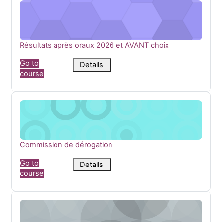
Résultats après oraux 2026 et AVANT choix
Course name
Résultats après oraux 2026 et AVANT choix
Go to
Details
course
Commission de dérogation
Course name
Commission de dérogation
Go to
Details
course
Résultats 2P1GE avril 2026 - APRES CHOIX