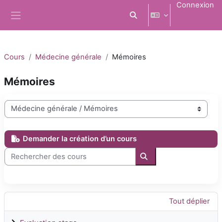
Passer au contenu principal
Connexion
Activer/désactiver la saisi
Panneau latéral
Cours
Médecine générale
Mémoires
Mémoires
Catégories de cours
Demander la création d’un cours
Rechercher des cours
Rechercher des cours
Tout déplier