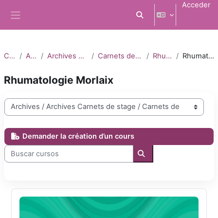
Salta al contenido principal
Acceder
Selector de búsqueda d
Panel lateral
Cursos
Archives
Archives Carnets de stage
Carnets de stage 2023-2024
Rhumatologie
Rhumatologie Morlaix
Rhumatologie Morlaix
Categorías
Demander la création d’un cours
Buscar cursos
Buscar cursos
DFASM3 Rhumatologie Morlaix 2023-2024