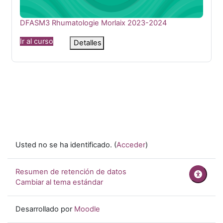
Nombre del curso
DFASM3 Rhumatologie Morlaix 2023-2024
Ir al curso
Detalles
Usted no se ha identificado. (
Acceder
)
Resumen de retención de datos
Cambiar al tema estándar
Desarrollado por
Moodle