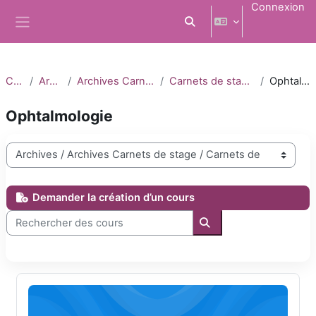
Passer au contenu principal
Connexion
Activer/désactiver la saisi
Panneau latéral
Cours
Archives
Archives Carnets de stage
Carnets de stage 2023-2024
Ophtalmologie
Ophtalmologie
Catégories de cours
Demander la création d’un cours
Rechercher des cours
Rechercher des cours
DFASM1 Ophtalmologie 2023-2024