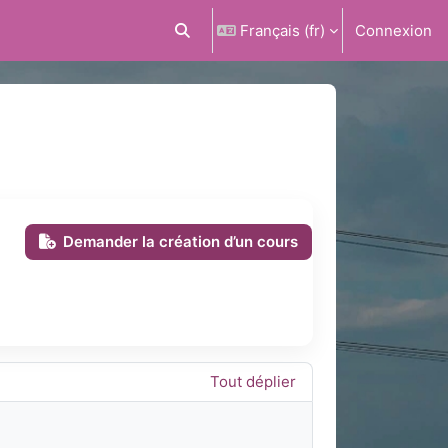
Français ‎(fr)‎
Connexion
Activer/désactiver la saisie de recherc
Demander la création d’un cours
Tout déplier