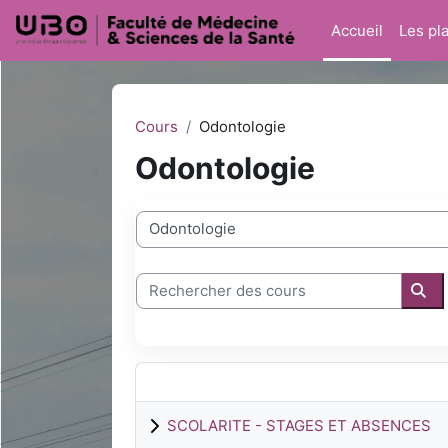
Passer au contenu principal
Accueil
Les pl
Cours
Odontologie
Odontologie
Catégories de cours
Rechercher des cours
Rec
SCOLARITE - STAGES ET ABSENCES