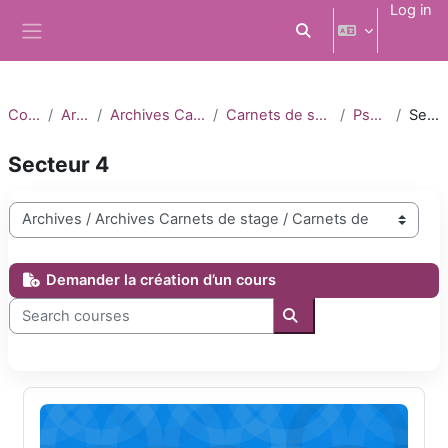
Skip to main content
Log in
Toggle search input
Side panel
Courses
Archives
Archives Carnets de stage
Carnets de stage 2022-2023
Psychiatrie
Secteur 4
Secteur 4
Course categories
Demander la création d’un cours
Search courses
Search courses
DFASM1 Psychiatrie secteur 4 2022-2023