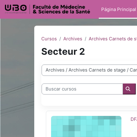
Salta al contenido principal
Página Principal
Cursos
Archives
Archives Carnets de s
Secteur 2
Categorías
Buscar cursos
Bus
DFASM1 Psychiatrie secteur 2 2022-20
No
DF