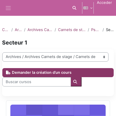
Salta al contenido principal
Acceder
Selector de búsqueda d
Panel lateral
Cursos
Archives
Archives Carnets de stage
Carnets de stage 2022-2023
Psychiatrie
Secteur 1
Secteur 1
Categorías
Demander la création d’un cours
Buscar cursos
Buscar cursos
DFASM1 Psychiatrie secteur 1 2022-2023