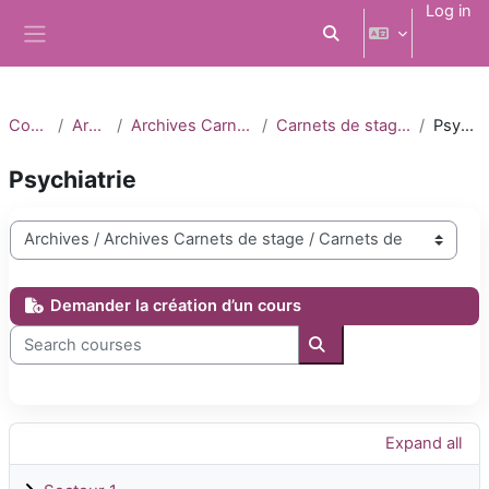
Skip to main content
Log in
Toggle search input
Side panel
Courses
Archives
Archives Carnets de stage
Carnets de stage 2022-2023
Psychiatrie
Psychiatrie
Course categories
Demander la création d’un cours
Search courses
Search courses
Expand all