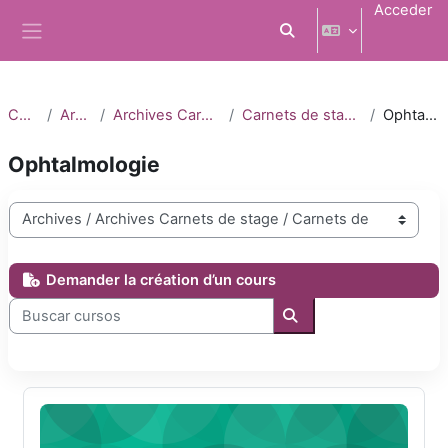
Salta al contenido principal
Acceder
Selector de búsqueda d
Panel lateral
Cursos
Archives
Archives Carnets de stage
Carnets de stage 2022-2023
Ophtalmologie
Ophtalmologie
Categorías
Demander la création d’un cours
Buscar cursos
Buscar cursos
DFASM1 Ophtalmologie 2022-2023