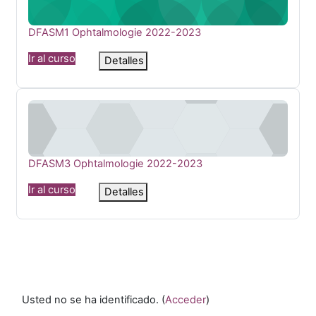
Nombre del curso
DFASM1 Ophtalmologie 2022-2023
Ir al curso
Detalles
DFASM3 Ophtalmologie 2022-2023
Nombre del curso
DFASM3 Ophtalmologie 2022-2023
Ir al curso
Detalles
Usted no se ha identificado. (
Acceder
)