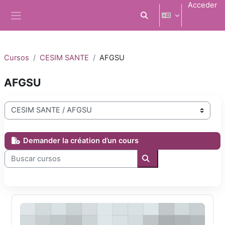
Salta al contenido principal
Acceder
Selector de búsqueda d
Panel lateral
Cursos
CESIM SANTE
AFGSU
AFGSU
Categorías
Demander la création d’un cours
Buscar cursos
Buscar cursos
AFGSU 1 DFGMa2 2025-2026