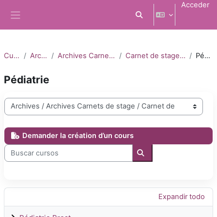
Salta al contenido principal
Acceder
Selector de búsqueda d
Panel lateral
Cursos
Archives
Archives Carnets de stage
Carnet de stage 2021-2022
Pédiatrie
Pédiatrie
Categorías
Demander la création d’un cours
Buscar cursos
Buscar cursos
Expandir todo