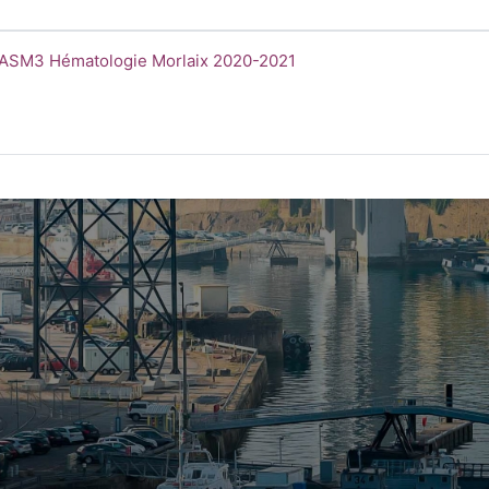
21
mbre del curso
ASM3 Hématologie Morlaix 2020-2021