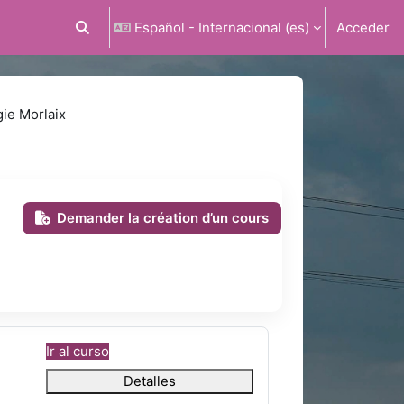
Español - Internacional ‎(es)‎
Acceder
Selector de búsqueda de entrada
ie Morlaix
Demander la création d’un cours
Ir al curso
Detalles