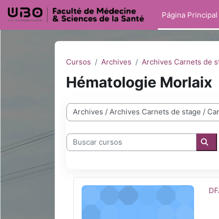
Salta al contenido principal
Página Principal
Cursos
Archives
Archives Carnets de s
Hématologie Morlaix
Categorías
Buscar cursos
Bus
DFASM2 Hématologie Morlaix 2020-20
No
DF