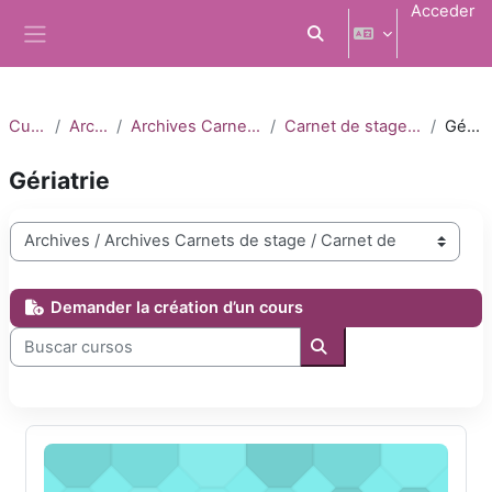
Salta al contenido principal
Acceder
Selector de búsqueda d
Panel lateral
Cursos
Archives
Archives Carnets de stage
Carnet de stage 2019-2020
Gériatrie
Gériatrie
Categorías
Demander la création d’un cours
Buscar cursos
Buscar cursos
DFASM1 Gériatrie 2019-2020