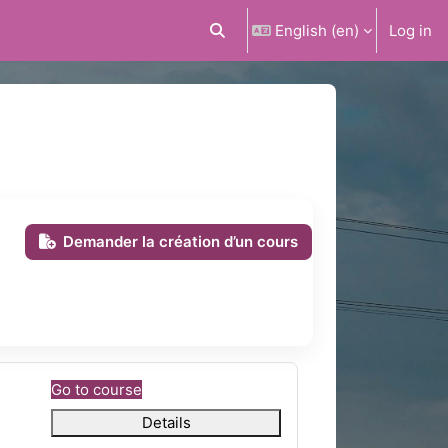
English ‎(en)‎
Log in
Toggle search input
Demander la création d’un cours
Go to course
Details