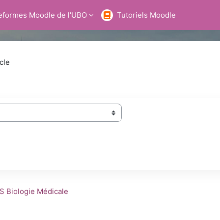
teformes Moodle de l'UBO
Tutoriels Moodle
cle
rch courses
urse name
S Biologie Médicale