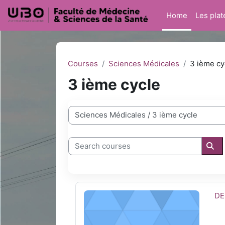
Skip to main content
Home
Les pla
Courses
Sciences Médicales
3 ième cy
3 ième cycle
Course categories
Search courses
Sea
DES Biologie Médicale
Co
DE