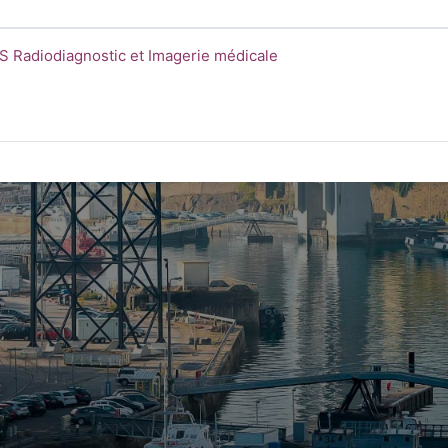
ale
urse name
S Radiodiagnostic et Imagerie médicale