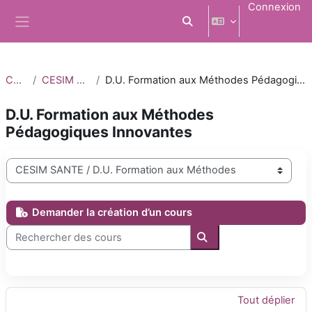
Passer au contenu principal
Connexion
Activer/désactiver la saisi
Panneau latéral
Cours
CESIM SANTE
D.U. Formation aux Méthodes Pédagogiques Innovantes
D.U. Formation aux Méthodes
Pédagogiques Innovantes
Catégories de cours
Demander la création d’un cours
Rechercher des cours
Rechercher des cours
Tout déplier