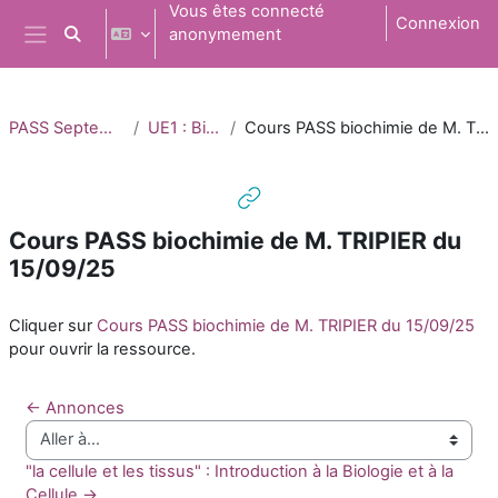
Passer au contenu principal
Vous êtes connecté
Connexion
anonymement
Activer/désactiver la saisie de recherche
Panneau latéral
PASS Septembre 2025
UE1 : Biochimie
Cours PASS biochimie de M. TRIPIER du 15/09/25
Cours PASS biochimie de M. TRIPIER du
15/09/25
Conditions d’achèvement
Cliquer sur
Cours PASS biochimie de M. TRIPIER du 15/09/25
pour ouvrir la ressource.
← Annonces
Aller à…
"la cellule et les tissus" : Introduction à la Biologie et à la 
Cellule →